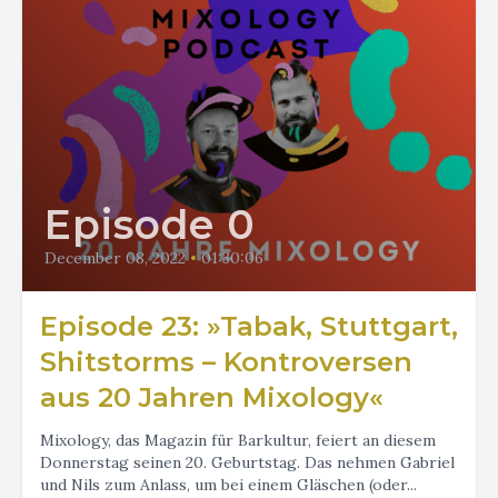
Episode 0
December 08, 2022
•
01:30:06
Episode 23: »Tabak, Stuttgart,
Shitstorms – Kontroversen
aus 20 Jahren Mixology«
Mixology, das Magazin für Barkultur, feiert an diesem
Donnerstag seinen 20. Geburtstag. Das nehmen Gabriel
und Nils zum Anlass, um bei einem Gläschen (oder...