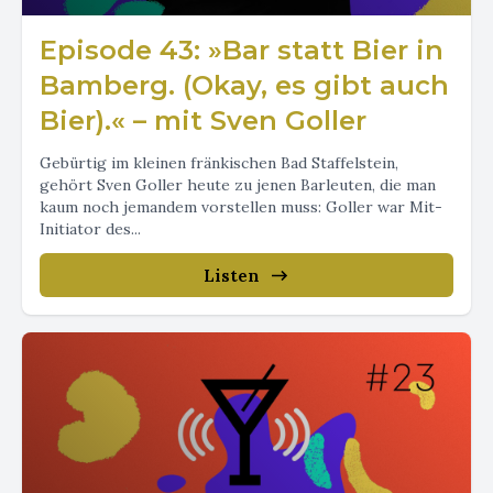
Episode 43: »Bar statt Bier in
Bamberg. (Okay, es gibt auch
Bier).« – mit Sven Goller
Gebürtig im kleinen fränkischen Bad Staffelstein,
gehört Sven Goller heute zu jenen Barleuten, die man
kaum noch jemandem vorstellen muss: Goller war Mit-
Initiator des...
Listen