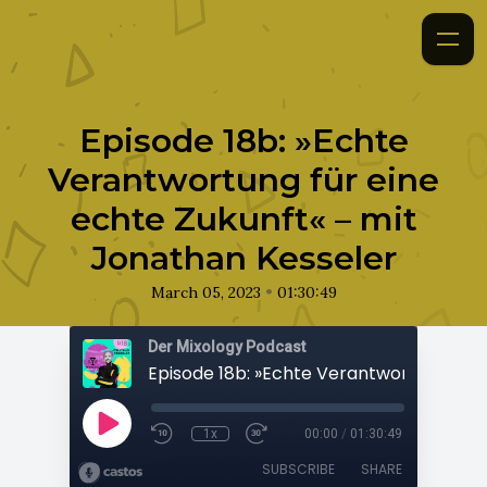
Episode 18b: »Echte
Verantwortung für eine
echte Zukunft« – mit
Jonathan Kesseler
•
March 05, 2023
01:30:49
Der Mixology Podcast
1x
00:00
/
01:30:49
SUBSCRIBE
SHARE