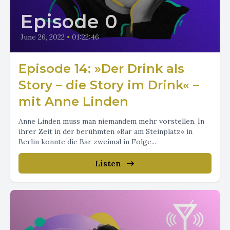
Episode 0
June 26, 2022
•
01:22:46
Episode 14: »Der Drink als
Story – die Story im Drink« –
mit Anne Linden
Anne Linden muss man niemandem mehr vorstellen. In
ihrer Zeit in der berühmten »Bar am Steinplatz« in
Berlin konnte die Bar zweimal in Folge...
Listen