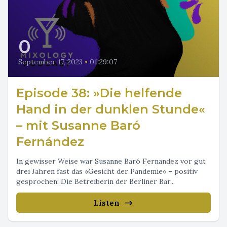
0
September 17, 2023
•
01:29:07
Episode 38: »Die helfende
Hand in der dunklen Stunde«
– mit Susanne Baró
Fernández
In gewisser Weise war Susanne Baró Fernandez vor gut
drei Jahren fast das »Gesicht der Pandemie« – positiv
gesprochen: Die Betreiberin der Berliner Bar...
Listen