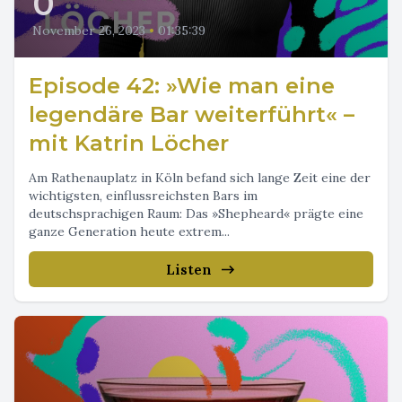
0
November 26, 2023
•
01:35:39
Episode 42: »Wie man eine
legendäre Bar weiterführt« –
mit Katrin Löcher
Am Rathenauplatz in Köln befand sich lange Zeit eine der
wichtigsten, einflussreichsten Bars im
deutschsprachigen Raum: Das »Shepheard« prägte eine
ganze Generation heute extrem...
Listen