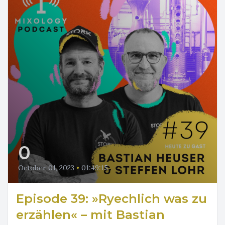
0
October 01, 2023
•
01:49:15
Episode 39: »Ryechlich was zu
erzählen« – mit Bastian