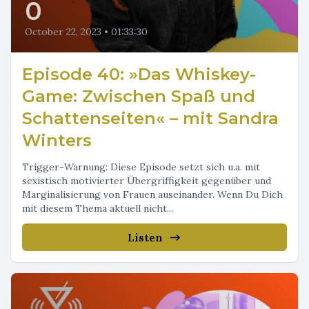
0
October 22, 2023
•
01:33:30
Episode 40: »Das Whiskey-
Game: Zwischen Spaß und
Schattenseiten« – mit Sandra
Winters
Trigger-Warnung: Diese Episode setzt sich u.a. mit
sexistisch motivierter Übergriffigkeit gegenüber und
Marginalisierung von Frauen auseinander. Wenn Du Dich
mit diesem Thema aktuell nicht...
Listen