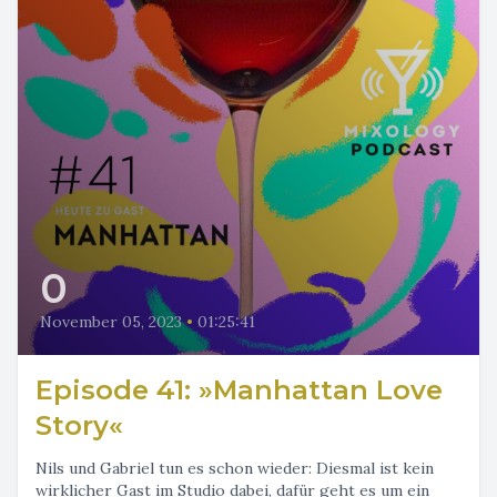
0
November 05, 2023
•
01:25:41
Episode 41: »Manhattan Love
Story«
Nils und Gabriel tun es schon wieder: Diesmal ist kein
wirklicher Gast im Studio dabei, dafür geht es um ein