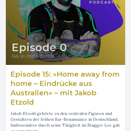
Episode 0
July 10, 2022
•
01:37:35
Episode 15: »Home away from
home – Eindrücke aus
Australien« – mit Jakob
Etzold
Jakob Etzold gehörte zu den zentralen Figuren und
Gestaltern der frühen Bar-Renaissance in Deutschland.
Insbesondere durch seine Tätigkeit im Stagger Lee gab