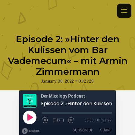
Episode 2: »Hinter den
Kulissen vom Bar
Vademecum« – mit Armin
Zimmermann
•
January 08, 2022
01:21:29
Der Mixology Podcast
1x
00:00
/
01:21:29
SUBSCRIBE
SHARE