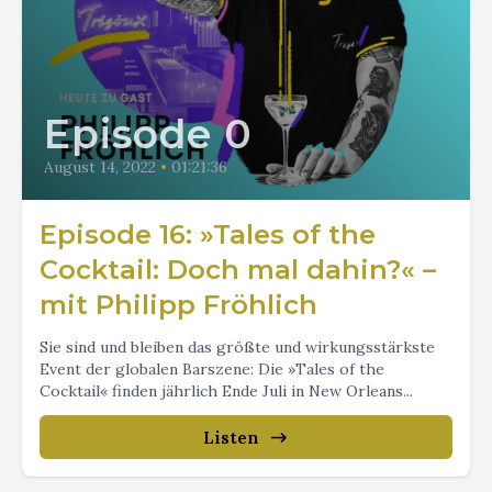
Episode 0
August 14, 2022
•
01:21:36
Episode 16: »Tales of the
Cocktail: Doch mal dahin?« –
mit Philipp Fröhlich
Sie sind und bleiben das größte und wirkungsstärkste
Event der globalen Barszene: Die »Tales of the
Cocktail« finden jährlich Ende Juli in New Orleans...
Listen