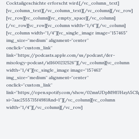
Cocktailgeschichte erforscht wird.[/vc_column_text]
[vc_column_text][/vc_column_text][/vc_column][/vc_row]
[vc_row][vc_column][vc_empty_space][/vc_column]
[/vc_row][vc_row][vc_column width=”1/4″][/vc_column]
[vc_column width=”1/4″][vc_single_image image=”157465″
img_size=”medium” alignment=”center”
onclick=”custom_link”
link=”https://podcasts.apple.com/us/podcast/der-
mixology-podcast/id1600232526″][/vc_column][vc_column
width=”1/4″][vc_single_image image=”157463″
img_size=”medium” alignment=”center”
onclick=”custom_link”
link=”https://open.spotify.com/show/02mnUDpM9ffJHayA5C
si=7aac2555735f4981&nd=1″][/vc_column][vc_column
width=”1/4″][/vc_column][/vc_row]