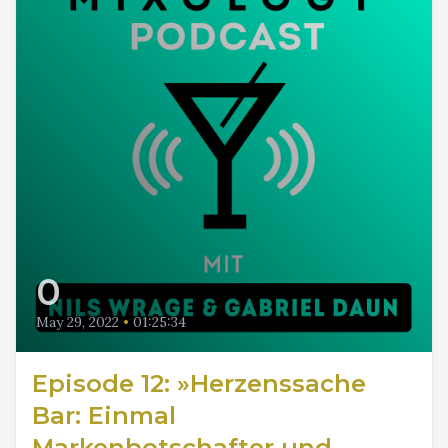
0
May 29, 2022
•
01:25:34
Episode 12: »Herzenssache
Bar: Einmal
Markenbotschafter und