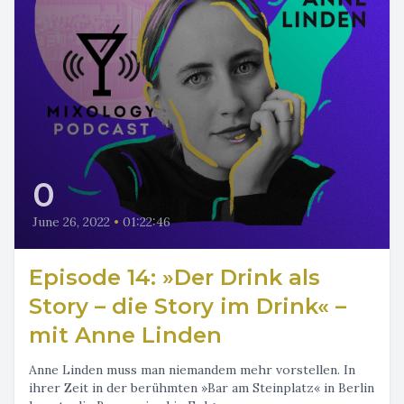
0
June 26, 2022
•
01:22:46
Episode 14: »Der Drink als
Story – die Story im Drink« –
mit Anne Linden
Anne Linden muss man niemandem mehr vorstellen. In
ihrer Zeit in der berühmten »Bar am Steinplatz« in Berlin