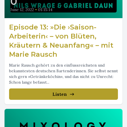
0
June 12, 2022
•
01:15:14
Episode 13: »Die ›Saison-
Arbeiterin‹ – von Blüten,
Kräutern & Neuanfang« – mit
Marie Rausch
Marie Rausch gehört zu den einflussreichsten und
bekanntesten deutschen Bartenderinnen. Sie selbst nennt
sich gern »Getränkeköchin«, und das nicht zu Unrecht:
Schon lange befasst...
Listen