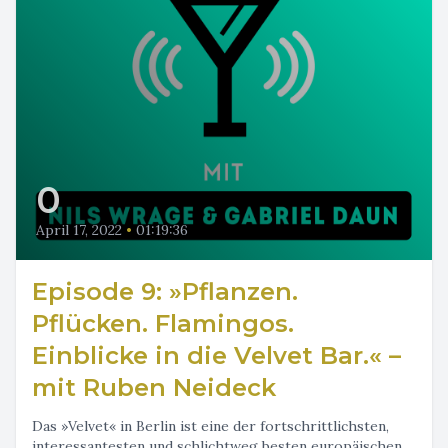
0
April 17, 2022
•
01:19:36
Episode 9: »Pflanzen.
Pflücken. Flamingos.
Einblicke in die Velvet Bar.« –
mit Ruben Neideck
Das »Velvet« in Berlin ist eine der fortschrittlichsten,
interessantesten und schlichtweg besten europäischen